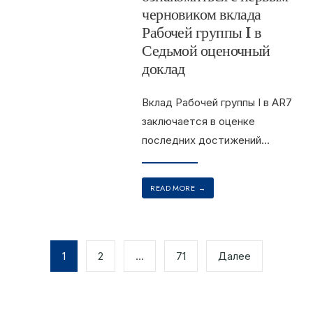
черновиком вклада
Рабочей группы I в
Седьмой оценочный
доклад
Вклад Рабочей группы I в AR7
заключается в оценке
последних достижений
...
READ MORE
→
1
2
…
71
Далее