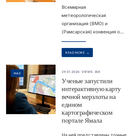
Всемирная
метеорологическая
организация (ВМО) и
(Рамсарская) конвенция о
...
READ MORE
→
29.01.2026
•
VIEWS: 305
MAX
Ученые запустили
интерактивную карту
вечной мерзлоты на
едином
картографическом
портале Ямала
На ней представлены точные