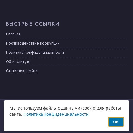
БЫСТРЫЕ ССЫЛКИ
Главная
Противодействие коррупции
Политика конфиденциальности
Об институте
Статистика сайта
Мы используем файлы с данными (cookie) для работы
ГЛАВНАЯ
НОВОСТИ
сайта.
Политика конфиденциальности
ОК
© COPYRIGHT - ФГБУ "ИГКЭ" 2024