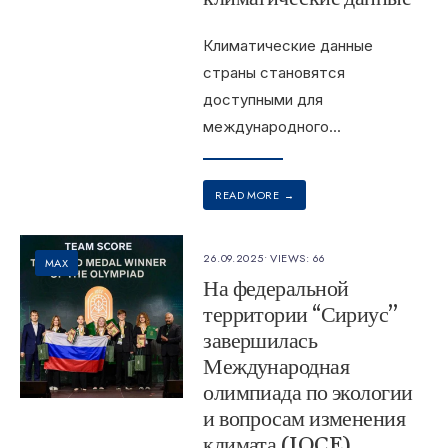
Климатические данные
страны становятся
доступными для
международного
...
READ MORE
→
26.09.2025
•
VIEWS: 66
MAX
На федеральной
территории “Сириус”
завершилась
Международная
олимпиада по экологии
и вопросам изменения
климата (IOCE)