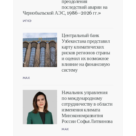
преодоления
последствий аварии на
Чернобыльской АЭС, 1986–2026 гг.»
ИГКЭ
Центральный банк
Узбекистана представил
карту климатических
рисков регионов страны
и оценил их возможное
влияние на финансовую
систему
MAX
Начальник управления
по международному
сотрудничеству в области
изменения климата
Минэкономразвития
России Софья Литвинова
MAX