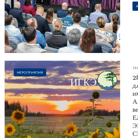
13.
МЕРОПРИЯТИЯ
2
д
и
А
в
Е
Э
С