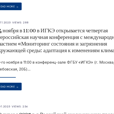
READ MORE
→
11.2025
•
VIEWS: 288
4 ноября в 11:00 в ИГКЭ открывается четвертая
сероссийская научная конференция с международ
частием «Мониторинг состояния и загрязнения
кружающей среды: адаптация к изменениям клим
-го ноября в 11:00 в конференц-зале ФГБУ «ИГКЭ» (г. Москва,
ебовская, 20Б)
...
READ MORE
→
01.2025
•
VIEWS: 254