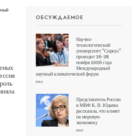
чный
ОБСУЖДАЕМОЕ
Научно-
технологический
университет “Сириус”
проводит 26-28
ноября 2026 года
ченых
Международный
научный климатический форум
ессия
MAX
 роль
иняла
Представитель России
в МВФ К. В. Юдаева
рассказала, что влияет
на мировую
экономику
MAX