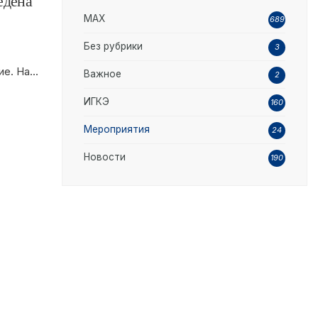
едена
MAX
689
Без рубрики
3
ие. На
...
Важное
2
ИГКЭ
160
Мероприятия
24
Новости
190