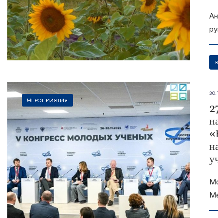
Ан
ру
30.
МЕРОПРИЯТИЯ
2
н
«
н
у
Мо
М