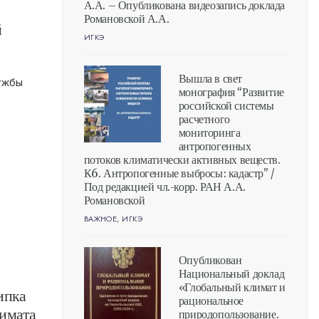
А.А. – Опубликована видеозапись доклада
Романовской А.А.
й
ИГКЭ
Вышла в свет
ужбы
монография “Развитие
российской системы
расчетного
мониторинга
антропогенных
потоков климатически активных веществ.
К6. Антропогенные выбросы: кадастр” /
Под редакцией чл.-корр. РАН А.А.
Романовской
ВАЖНОЕ
,
ИГКЭ
Опубликован
Национальный доклад
«Глобальный климат и
ипка
рациональное
лимата
природопользование.