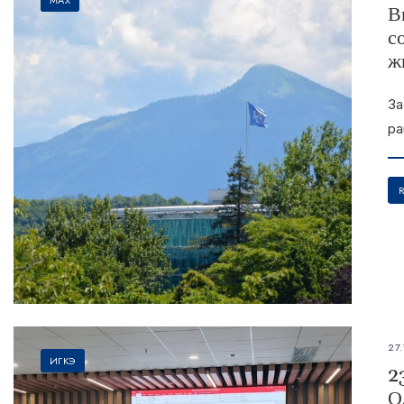
В
с
ж
За
ра
27.
ИГКЭ
2
О