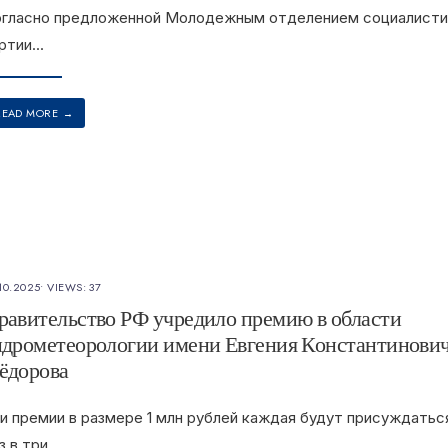
гласно предложенной Молодежным отделением социалисти
ртии
...
READ MORE
→
10.2025
•
VIEWS: 37
равительство РФ учредило премию в области
идрометеорологии имени Евгения Константинови
ёдорова
и премии в размере 1 млн рублей каждая будут присуждатьс
з в три
...