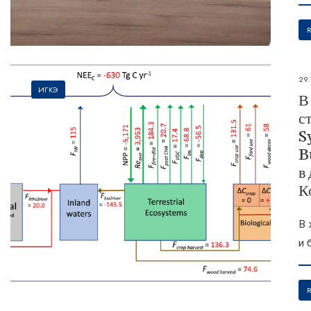
29.
ИГКЭ
В
с
S
B
в
К
В 
и 