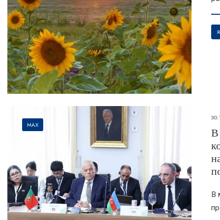
30.
MAX
В
к
н
п
В 
пр