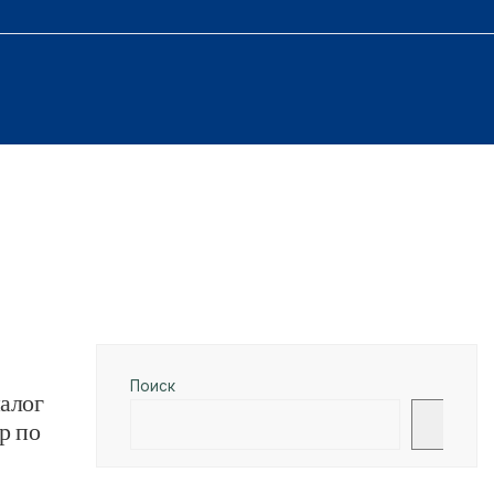
Поиск
алог
Поис
р по