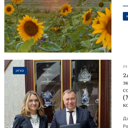
25
ИГКЭ
2
э
с
(
к
До
Ро