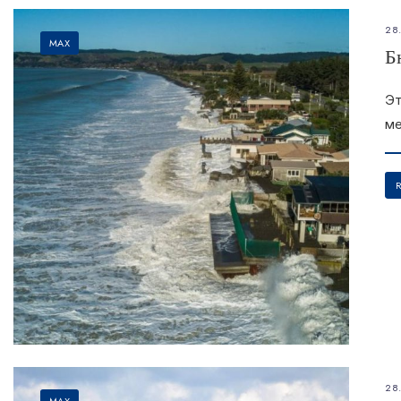
28
MAX
Б
Эт
ме
28
MAX