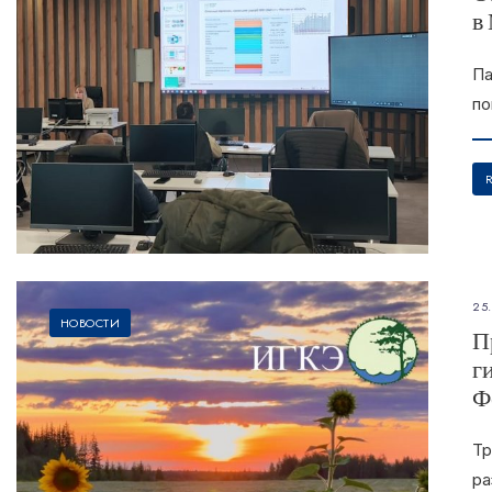
в
Па
по
25
НОВОСТИ
П
г
Ф
Тр
ра