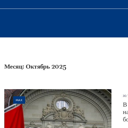
Месяц:
Октябрь 2025
30.
MAX
В
н
б