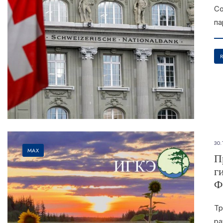
Со
па
30.
MAX
П
г
Ф
Тр
ра