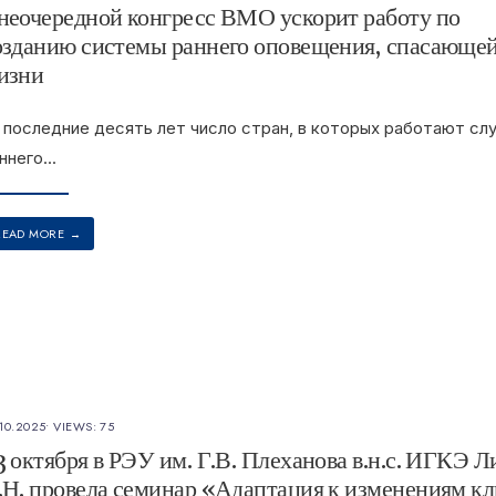
неочередной конгресс ВМО ускорит работу по
озданию системы раннего оповещения, спасающе
изни
 последние десять лет число стран, в которых работают сл
ннего
...
READ MORE
→
10.2025
•
VIEWS: 75
3 октября в РЭУ им. Г.В. Плеханова в.н.с. ИГКЭ Л
.Н. провела семинар «Адаптация к изменениям к