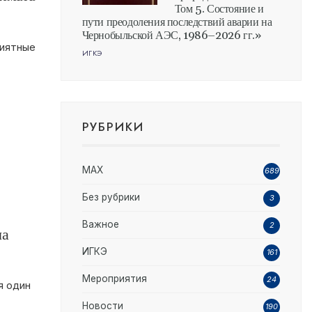
Том 5. Состояние и
пути преодоления последствий аварии на
Чернобыльской АЭС, 1986–2026 гг.»
риятные
ИГКЭ
РУБРИКИ
MAX
689
Без рубрики
3
Важное
2
ча
ИГКЭ
161
Мероприятия
24
я один
Новости
190