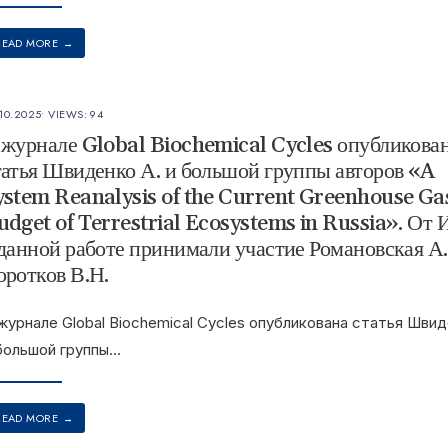
READ MORE
→
10.2025
•
VIEWS: 94
 журнале Global Biochemical Cycles опубликова
татья Швиденко А. и большой группы авторов «A
ystem Reanalysis of the Current Greenhouse Ga
udget of Terrestrial Ecosystems in Russia». От
 данной работе принимали участие Романовская А.
оротков В.Н.
журнале Global Biochemical Cycles опубликована статья Швид
большой группы
...
READ MORE
→