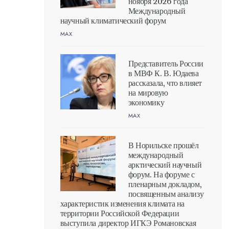
ноября 2026 года
Международный
научный климатический форум
MAX
Представитель России
в МВФ К. В. Юдаева
рассказала, что влияет
на мировую
экономику
MAX
В Норильске прошёл
международный
арктический научный
форум. На форуме с
пленарным докладом,
посвященным анализу
характеристик изменения климата на
территории Российской Федерации
выступила директор ИГКЭ Романовская