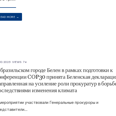
READ MORE
→
10.2025
•
VIEWS: 74
 бразильском городе Белен в рамках подготовки к
онференции COP30 принята Беленская деклараци
аправленная на усиление роли прокуратур в борьбе
оследствиями изменения климата
мероприятии участвовали Генеральные прокуроры и
едставители
...