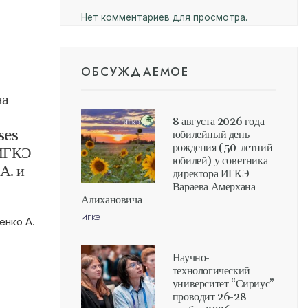
Нет комментариев для просмотра.
ОБСУЖДАЕМОЕ
на
8 августа 2026 года –
ses
юбилейный день
рождения (50-летний
 ИГКЭ
юбилей) у советника
А. и
директора ИГКЭ
Вараева Амерхана
Алихановича
ИГКЭ
енко А.
Научно-
технологический
университет “Сириус”
проводит 26-28