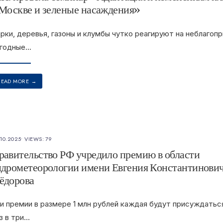
 Москве и зеленые насаждения»
рки, деревья, газоны и клумбы чутко реагируют на неблагоп
годные
...
READ MORE
→
.10.2025
•
VIEWS: 79
равительство РФ учредило премию в области
идрометеорологии имени Евгения Константинови
ёдорова
и премии в размере 1 млн рублей каждая будут присуждатьс
з в три
...