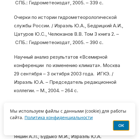
СПБ.: Гидрометеоиздат, 2005. – 339 с.
Очерки по истории гидрометеорологической
службы России. / Израэль Ю.А., Бедрицкий А.И.,
Цатуров Ю.С., Челюканов В.В. Том 3 книга 2. –
СПБ.: Гидрометеоиздат, 2005. – 390 с.
Научный анализ результатов «Всемирной
конференции по изменению климата». Москва
29 сентября – 3 октября 2003 года. ИГКЭ. /
Израэль Ю.А. – Председатель редакционной
коллегии. – М., 2004. – 264 с.
Семёнов С.М. Парниковые газы и современный
Мы используем файлы с данными (cookie) для работы
климат Земли. – М.: Метеорология и гидрология,
сайта.
Политика конфиденциальности
2004. – 175 с.
ОК
Яншин А.Л., Будыко М.И., Израэль Ю.А.