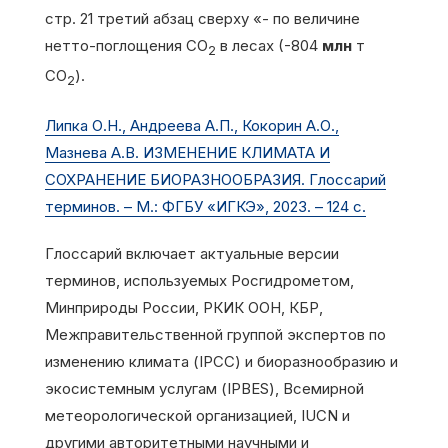
стр. 21 третий абзац сверху «- по величине
нетто-поглощения СО
в лесах (-804
млн
т
2
СО
).
2
Липка О.Н., Андреева А.П., Кокорин А.О.,
Мазнева А.В. ИЗМЕНЕНИЕ КЛИМАТА И
СОХРАНЕНИЕ БИОРАЗНООБРАЗИЯ. Глоссарий
терминов. – М.: ФГБУ «ИГКЭ», 2023. – 124 с.
Глоссарий включает актуальные версии
терминов, используемых Росгидрометом,
Минприроды России, РКИК ООН, КБР,
Межправительственной группой экспертов по
изменению климата (IPCC) и биоразнообразию и
экосистемным услугам (IPBES), Всемирной
метеорологической организацией, IUCN и
другими авторитетными научными и