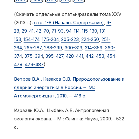
(Скачать отдельные статьи/разделы тома XXV
(2013 г.):
стр. 1-8 (Начало. Содержание)
,
9-
28
,
29-41
,
42-70
,
71-93
,
94-114
,
115-130
,
131-
153
,
154-174
,
175-204
,
205-223
,
224-250
,
251-
264
,
265-287
,
288-299
,
300-313
,
314-359
,
360-
374
,
375-394
,
395-427
,
428-441
,
442-453
,
454-
478
,
479-487
)
Ветров В.А., Казаков С.В. Природопользование и
ядерная энергетика в России. – М.:
Атомэнергоиздат, 2010. – 416 с.
Израэль Ю.А., Цыбань А.В. Антропогенная
экология океана. – М.: Флинта: Наука, 2009.– 532
с.