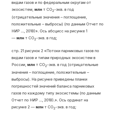
видам газов и по федеральным округам от
экосистем,
млн
т СО
-экв. в год
2
(отрицательные значения – поглощение,
положительные – выбросы) (по данным Отчет по
НИР …, 2018)». Ось абсцисс на рисунке 1
—
млн
т СО
-экв. в год;
2
стр. 21 рисунок 2 «Потоки парниковых газов по
видам газов и типам природных экосистем в
России,
млн
т СО
-экв. в год (отрицательные
2
значения – поглощение, положительные –
выбросы). На рисунке приведены планки
погрешностей значений баланса парниковых
газов по каждому типу экосистемы (по данным
Отчет по НИР …, 2018).». Ось ординат на
рисунке 2 —
млн
т СО
-экв. в год;
2