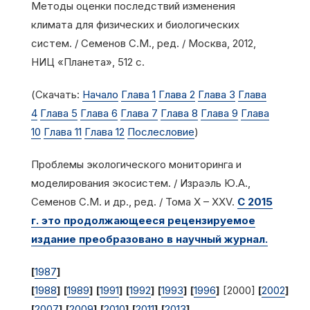
Методы оценки последствий изменения
климата для физических и биологических
систем. / Семенов С.М., ред. / Москва, 2012,
НИЦ «Планета», 512 с.
(Скачать:
Начало
Глава 1
Глава 2
Глава 3
Глава
4
Глава 5
Глава 6
Глава 7
Глава 8
Глава 9
Глава
10
Глава 11
Глава 12
Послесловие
)
Проблемы экологического мониторинга и
моделирования экосистем. / Израэль Ю.А.,
Семенов С.М. и др., ред. / Тома X – XXV.
С 2015
г. это продолжающееся рецензируемое
издание преобразовано в научный журнал
.
[
1987
]
[
1988
]
[
1989
]
[
1991
]
[
1992
]
[
1993
]
[
1996
]
[2000]
[
2002
]
[
20
[
2007
] [
2009
] [
2010
] [
2011
] [
2013
]