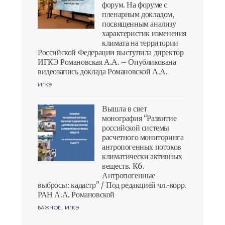
форум. На форуме с
пленарным докладом,
посвященным анализу
характеристик изменения
климата на территории
Российской Федерации выступила директор
ИГКЭ Романовская А.А. – Опубликована
видеозапись доклада Романовской А.А.
ИГКЭ
Вышла в свет
монография “Развитие
российской системы
расчетного мониторинга
антропогенных потоков
климатически активных
веществ. К6.
Антропогенные
выбросы: кадастр” / Под редакцией чл.-корр.
РАН А.А. Романовской
ВАЖНОЕ
,
ИГКЭ