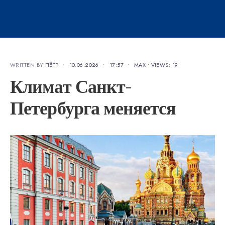
WRITTEN BY
ПЁТР
•
10.06.2026
•
17:57
•
MAX
•
VIEWS: 19
Климат Санкт-
Петербурга меняется