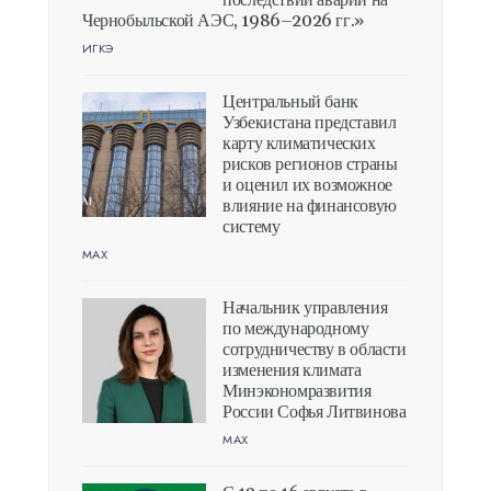
последствий аварии на
Чернобыльской АЭС, 1986–2026 гг.»
ИГКЭ
Центральный банк
Узбекистана представил
карту климатических
рисков регионов страны
и оценил их возможное
влияние на финансовую
систему
MAX
Начальник управления
по международному
сотрудничеству в области
изменения климата
Минэкономразвития
России Софья Литвинова
MAX