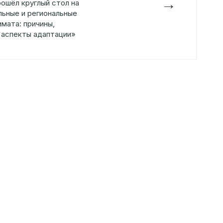
→
рошёл круглый стол на
льные и региональные
имата: причины,
 аспекты адаптации»