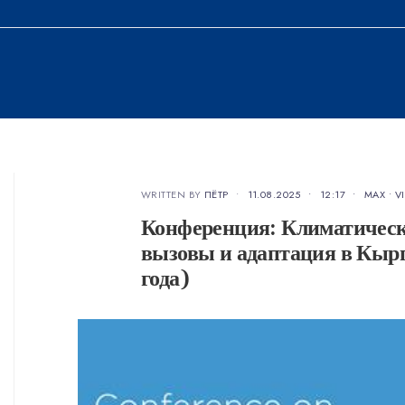
WRITTEN BY
ПЁТР
•
11.08.2025
•
12:17
•
MAX
•
V
Конференция: Климатически
вызовы и адаптация в Кырг
года)