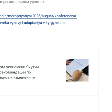
и региональном уровнях.
-media/meropriyatiya/2025/august/konferenciya-
oveka-vyzovy-i-adaptaciya-v-kyrgyzstane
ом экономики Якутии
рекомендации по
йонов к изменениям