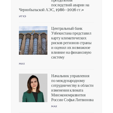
преодоления
последствий аварии на
Чернобыльской АЭС, 1986–2026 гг.»
ИГКЭ
Центральный банк
Узбекистана представил
карту климатических
рисков регионов страны
и оценил их возможное
влияние на финансовую
систему
MAX
Начальник управления
по международному
сотрудничеству в области
изменения климата
Минэкономразвития
России Софья Литвинова
MAX