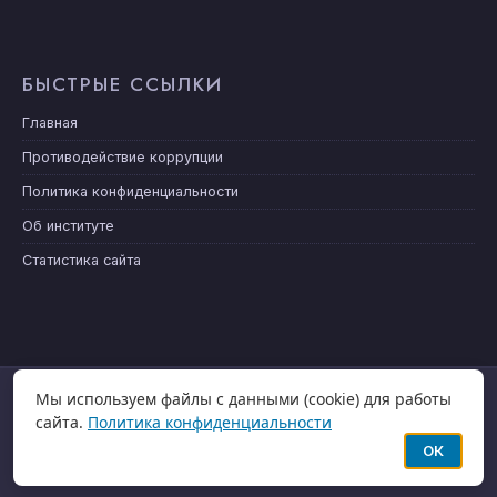
БЫСТРЫЕ ССЫЛКИ
Главная
Противодействие коррупции
Политика конфиденциальности
Об институте
Статистика сайта
Мы используем файлы с данными (cookie) для работы
ГЛАВНАЯ
НОВОСТИ
сайта.
Политика конфиденциальности
ОК
© COPYRIGHT - ФГБУ "ИГКЭ" 2024