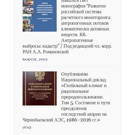
Вышла в свет
монография “Развитие
российской системы
расчетного мониторинга
антропогенных потоков
климатически активных
веществ. К6.
Антропогенные
выбросы: кадастр” / Под редакцией чл.-корр.
РАН А.А. Романовской
ВАЖНОЕ
,
ИГКЭ
Опубликован
Национальный доклад
«Глобальный климат и
рациональное
природопользование.
Том 5. Состояние и пути
преодоления
последствий аварии на
Чернобыльской АЭС, 1986–2026 гг.»
ИГКЭ