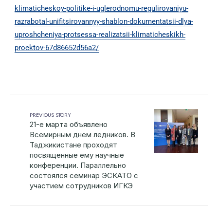
klimaticheskoy-politike-i-uglerodnomu-regulirovaniyu-
razrabotal-unifitsirovannyy-shablon-dokumentatsii-dlya-
uproshcheniya-protsessa-realizatsii-klimaticheskikh-
proektov-67d86652d56a2/
PREVIOUS STORY
21-е марта объявлено
Всемирным днем ледников. В
Таджикистане проходят
посвященные ему научные
конференции. Параллельно
состоялся семинар ЭСКАТО с
участием сотрудников ИГКЭ