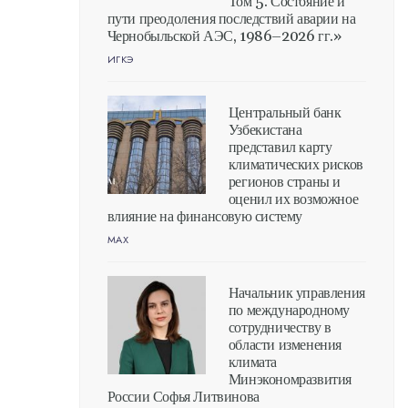
Том 5. Состояние и
пути преодоления последствий аварии на
Чернобыльской АЭС, 1986–2026 гг.»
ИГКЭ
Центральный банк
Узбекистана
представил карту
климатических рисков
регионов страны и
оценил их возможное
влияние на финансовую систему
MAX
Начальник управления
по международному
сотрудничеству в
области изменения
климата
Минэкономразвития
России Софья Литвинова