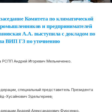
 заседание Комитета по климатической
 промышленников и предпринимателей
новская А.А. выступила с докладом по
апа ВИП ГЗ по уточнению
а РСПП Андрей Игоревич Мельниченко.
дерации, специальный представитель Президента
айд-Хусайнович Эдельгериев;
едерации Андрей Александрович Фурсенко.