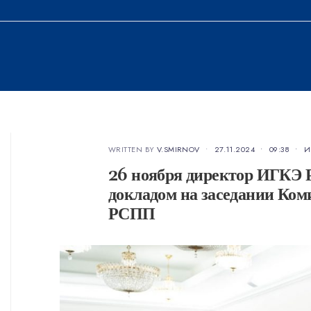
WRITTEN BY
V.SMIRNOV
•
27.11.2024
•
09:38
•
И
26 ноября директор ИГКЭ Р
докладом на заседании Ком
РСПП