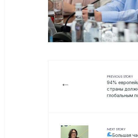
PREVIOUS STORY
←
94% европейц
страны должн
глобальным п
NEXT STORY
Большая ча