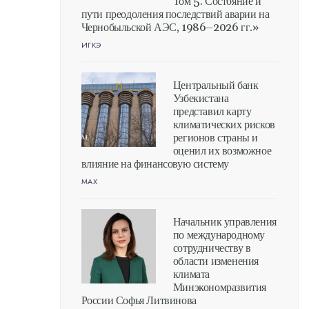
Том 5. Состояние и
пути преодоления последствий аварии на
Чернобыльской АЭС, 1986–2026 гг.»
ИГКЭ
Центральный банк
Узбекистана
представил карту
климатических рисков
регионов страны и
оценил их возможное
влияние на финансовую систему
MAX
Начальник управления
по международному
сотрудничеству в
области изменения
климата
Минэкономразвития
России Софья Литвинова